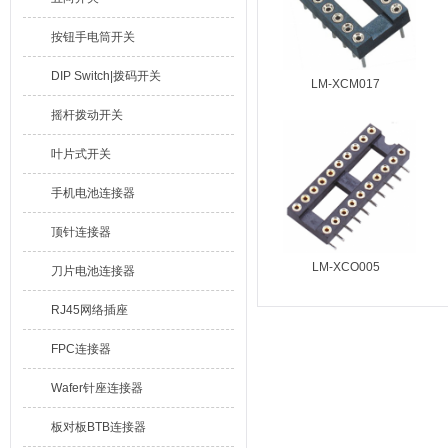
按钮手电筒开关
DIP Switch|拨码开关
LM-XCM017
摇杆拨动开关
叶片式开关
手机电池连接器
顶针连接器
LM-XCO005
刀片电池连接器
RJ45网络插座
FPC连接器
Wafer针座连接器
板对板BTB连接器