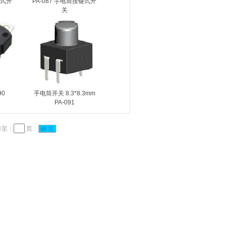
钮式开
PA-087 手电筒按键式开
关
90
手电筒开关 8.3*8.3mm
PA-091
至：
页
确 定