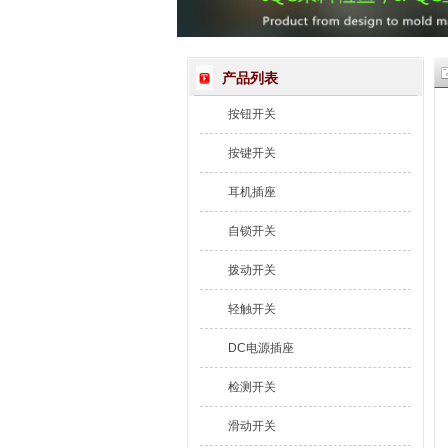
产品列表
按钮开关
按键开关
耳机插座
自锁开关
拨动开关
轻触开关
DC电源插座
检测开关
滑动开关