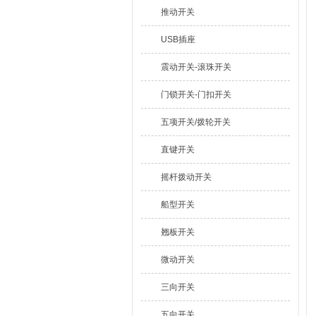
推动开关
USB插座
震动开关-滚珠开关
门锁开关-门扣开关
五项开关/拨轮开关
直键开关
摇杆拨动开关
船型开关
翘板开关
微动开关
三向开关
五向开关