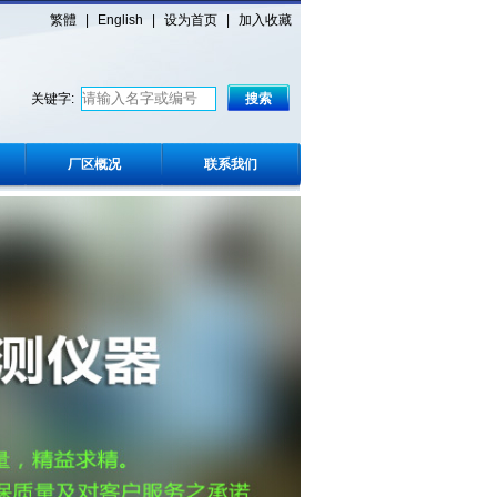
繁體
|
English
|
设为首页
|
加入收藏
关键字:
厂区概况
联系我们