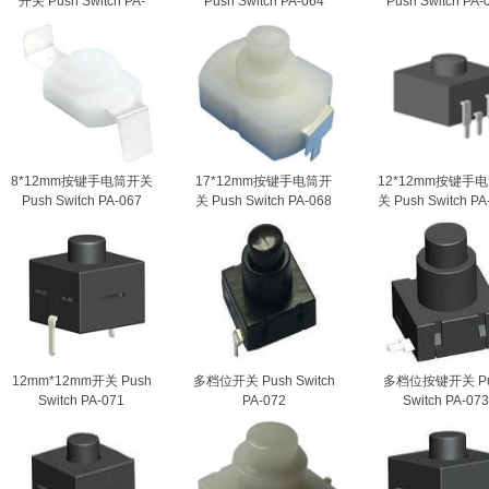
开关 Push Switch PA-
Push Switch PA-064
Push Switch PA-
063
8*12mm按键手电筒开关
17*12mm按键手电筒开
12*12mm按键手
Push Switch PA-067
关 Push Switch PA-068
关 Push Switch PA
12mm*12mm开关 Push
多档位开关 Push Switch
多档位按键开关 Pu
Switch PA-071
PA-072
Switch PA-073