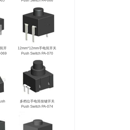
065
Push Switch PA-066
电筒开
12mm*12mm手电筒开关
-069
Push Switch PA-070
sh
多档位手电筒按键开关
Push Switch PA-074