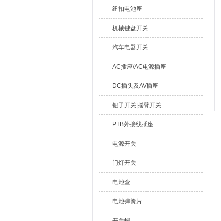
纽扣电池座
机械键盘开关
汽车电器开关
AC插座/AC电源插座
DC插头及AV插座
钮子开关|摇臂开关
PTB外接线插座
电源开关
门灯开关
电池盒
电池弹簧片
开关帽