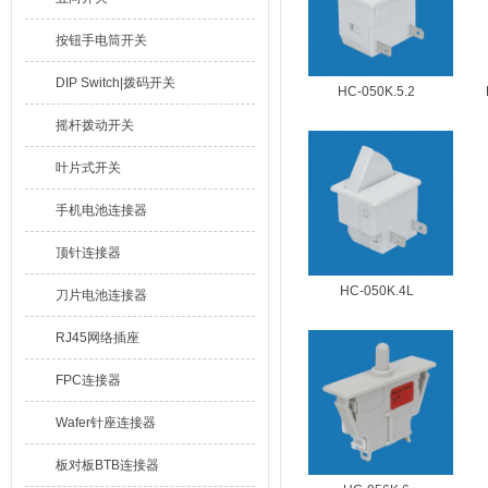
按钮手电筒开关
DIP Switch|拨码开关
HC-050K.5.2
摇杆拨动开关
叶片式开关
手机电池连接器
顶针连接器
HC-050K.4L
刀片电池连接器
RJ45网络插座
FPC连接器
Wafer针座连接器
板对板BTB连接器