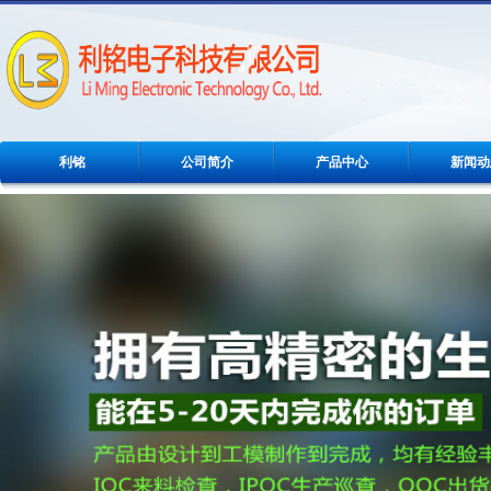
利铭
公司简介
产品中心
新闻动